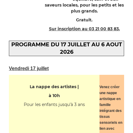
saveurs locales, pour les petits et les
plus grands.
Gratuit.
Sur inscription au 03 21 00 83 83.
PROGRAMME DU 17 JUILLET AU 6 AOUT
2026
Vendredi 17 juillet
La nappe des artistes |
Venez créer
une nappe
à 10h
artistique en
Pour les enfants jusqu’à 3 ans
famille
intégrant des
tissus
sensoriels en
lien avec