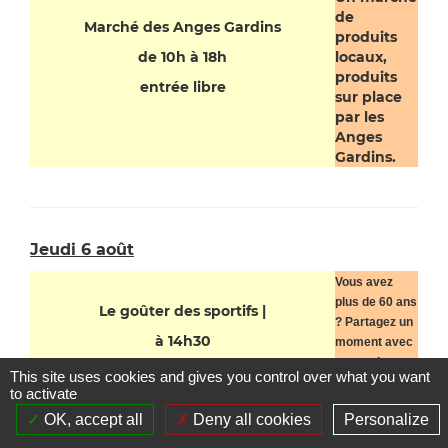
de
Marché des Anges Gardins
produits
de 10h à 18h
locaux,
produits
entrée libre
sur place
par les
Anges
Gardins.
Jeudi 6 août
Vous avez
plus de 60 ans
Le goûter des sportifs |
? Partagez un
à 14h30
moment avec
vos petits-
Atelier intergénérationnel (seniors et petits
This site uses cookies and gives you control over what you want
enfants lors
enfants)
to activate
de cette
OK, accept all
Deny all cookies
Personalize
animation
sportive !