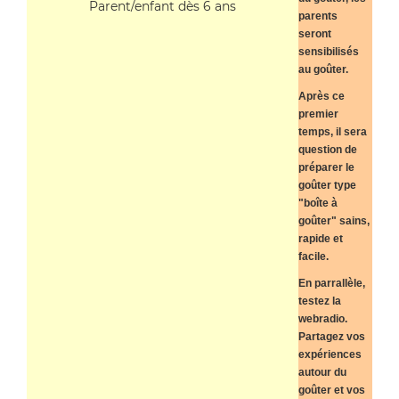
Parent/enfant dès 6 ans
parents
seront
sensibilisés
au goûter.
Après ce
premier
temps, il sera
question de
préparer le
goûter type
"boîte à
goûter" sains,
rapide et
facile.
En parrallèle,
testez la
webradio.
Partagez vos
expériences
autour du
goûter et vos