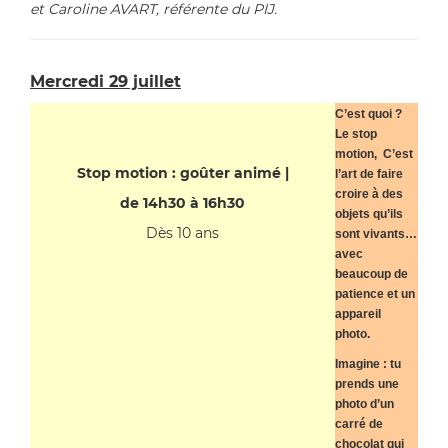
et Caroline AVART, référente du PIJ.
Mercredi 29 juillet
C’est quoi ?
Le stop
motion, C’est
Stop motion : goûter animé |
l’art de faire
croire à des
de 14h30 à 16h30
objets qu’ils
Dès 10 ans
sont vivants…
avec
beaucoup de
patience et un
appareil
photo.
Imagine : tu
prends une
photo d’un
carré de
chocolat qui