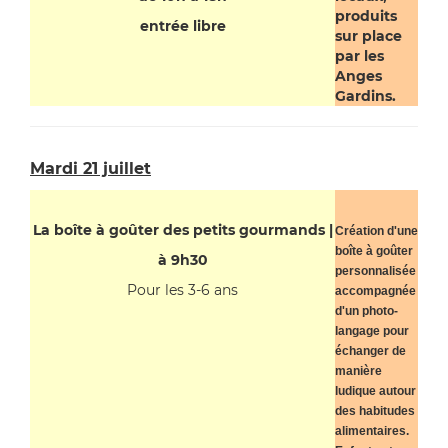
produits
entrée libre
sur place
par les
Anges
Gardins.
Mardi 21 juillet
La boîte à goûter des petits gourmands |
Création d'une
boîte à goûter
à 9h30
personnalisée
Pour les 3-6 ans
accompagnée
d'un photo-
langage pour
échanger de
manière
ludique autour
des habitudes
alimentaires.