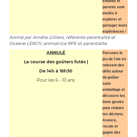
Enfants et
parents sont
invités à
explorer et
partager leurs
expériences !
Animé par Amélie Gilliers, référente parentalité et
Océane LEROY, animatrice RPE et parentalité.
ANNULÉ
Parcours le
jeu de l'oie en
La course des goûters futés |
relevant des
De 14h à 16h30
défis autour
du goûter
Pour les 6 - 10 ans
sans
emballage et
découvre les
bons gestes
pour réduire
tes déchets.
Avance,
recule et
gagne des