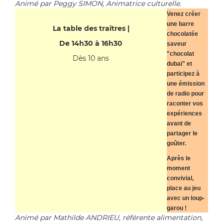
Animé par Peggy SIMON, Animatrice culturelle.
Venez créer
une barre
La table des traîtres |
chocolatée
De 14h30 à 16h30
saveur
"chocolat
Dès 10 ans
dubaï" et
participez à
une émission
de radio pour
raconter vos
expériences
avant de
partager le
goûter.
Après le
moment
convivial,
place au jeu
avec un loup-
garou !
Animé par Mathilde ANDRIEU, référente alimentation,