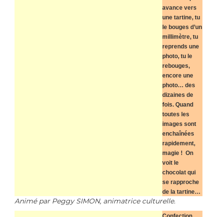
avance vers
une tartine, tu
le bouges d’un
millimètre, tu
reprends une
photo, tu le
rebouges,
encore une
photo… des
dizaines de
fois. Quand
toutes les
images sont
enchaînées
rapidement,
magie ! On
voit le
chocolat qui
se rapproche
de la tartine…
Animé par Peggy SIMON, animatrice culturelle.
Confection