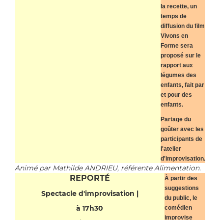
la recette, un
temps de
diffusion du film
Vivons en
Forme sera
proposé sur le
rapport aux
légumes des
enfants, fait par
et pour des
enfants.
Partage du
goûter avec les
participants de
l'atelier
d'improvisation.
Animé par Mathilde ANDRIEU, référente Alimentation.
REPORTÉ
À partir des
suggestions
Spectacle d'improvisation |
du public, le
à 17h30
comédien
improvise