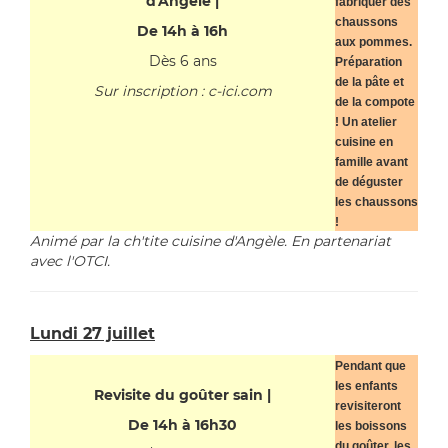
d'Angèle |
fabriquer des
chaussons
De 14h à 16h
aux pommes.
Dès 6 ans
Préparation
de la pâte et
Sur inscription : c-ici.com
de la compote
! Un atelier
cuisine en
famille avant
de déguster
les chaussons
!
Animé par la ch'tite cuisine d'Angèle. En partenariat
avec l'OTCI.
Lundi 27 juillet
Pendant que
les enfants
Revisite du goûter sain |
revisiteront
De 14h à 16h30
les boissons
du goûter, les