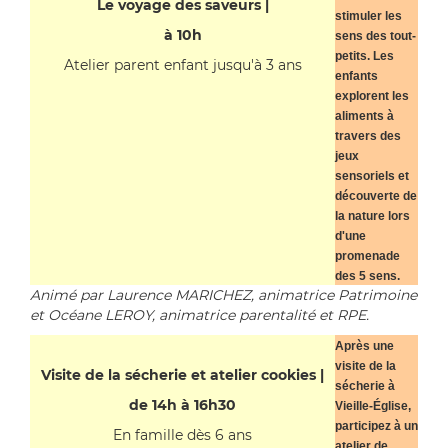
Le voyage des saveurs |
stimuler les
à 10h
sens des tout-
petits. Les
Atelier parent enfant jusqu'à 3 ans
enfants
explorent les
aliments à
travers des
jeux
sensoriels et
découverte de
la nature lors
d'une
promenade
des 5 sens.
Animé par Laurence MARICHEZ, animatrice Patrimoine
et Océane LEROY, animatrice parentalité et RPE.
Après une
visite de la
Visite de la sécherie et atelier cookies |
sécherie à
de 14h à 16h30
Vieille-Église,
participez à un
En famille dès 6 ans
atelier de