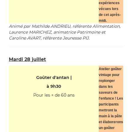
expériences
vécues lors
de cet après-
midi.
Animé par Mathilde ANDRIEU, référente Alimentation,
Laurence MARICHEZ, animatrice Patrimoine et
Caroline AVART, référente Jeunesse PIJ.
Mardi 28 juillet
Atelier goûter
vintage pour
Goûter d'antan |
replonger
à 9h30
dans les
saveurs de
Pour les + de 60 ans
l'enfance ! Les
participants
mettront la
main à la pâte
et élaborerons
un goûter