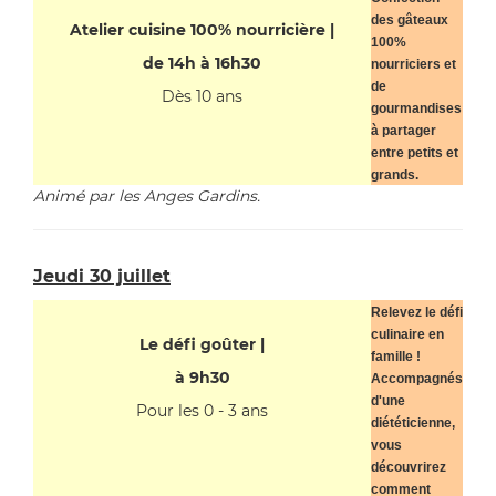
des gâteaux
Atelier cuisine 100% nourricière |
100%
de 14h à 16h30
nourriciers et
de
Dès 10 ans
gourmandises
à partager
entre petits et
grands.
Animé par les Anges Gardins.
Jeudi 30 juillet
Relevez le défi
culinaire en
Le défi goûter |
famille !
à 9h30
Accompagnés
d'une
Pour les 0 - 3 ans
diététicienne,
vous
découvrirez
comment