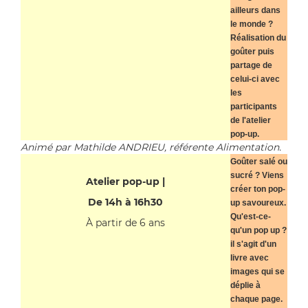
ailleurs dans
le monde ?
Réalisation du
goûter puis
partage de
celui-ci avec
les
participants
de l'atelier
pop-up.
Animé par Mathilde ANDRIEU, référente Alimentation.
Goûter salé ou
sucré ? Viens
Atelier pop-up |
créer ton pop-
De 14h à 16h30
up savoureux.
Qu'est-ce-
À partir de 6 ans
qu'un pop up ?
il s'agit d'un
livre avec
images qui se
déplie à
chaque page.