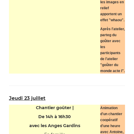
les images en
relief
apportent un
effet "whaou".
Après l'atelier,
parteg du
goûter avec
les
participants
de l'atelier
"goûter du
monde acte I".
Jeudi 23 juillet
Chantier goûter |
Animation
d'un chantier
De 14h à 16h30
coopératif
avec les Anges Gardins
d'une heure
avec Antoine,