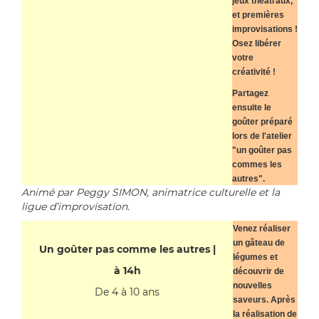
jeux théâtraux,
et premières
improvisations !
Osez libérer
votre
créativité !
Partagez
ensuite le
goûter préparé
lors de l'atelier
"un goûter pas
commes les
autres".
Animé par Peggy SIMON, animatrice culturelle et la
ligue d’improvisation.
Venez réaliser
un gâteau de
Un goûter pas comme les autres |
légumes et
à 14h
découvrir de
nouvelles
De 4 à 10 ans
saveurs. Après
la réalisation de