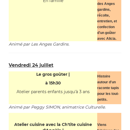
En famille
des Anges
gardins,
récolte,
entretien, et
confection
d'un goûter
avec Alicia.
Animé par Les Anges Gardins.
Vendredi 24 juillet
Le gros goûter |
Histoire
autour d'un
à 15h30
raconte tapis
Atelier parents enfants jusqu'à 3 ans
pour les tout-
petits.
Animé par Peggy SIMON, animatrice Culturelle.
Atelier cuisine avec la Ch'tite cuisine
Viens