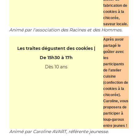
fabrication de
cookies à la
chicorée,
saveur locale.
Animé par l'association des Racines et des Hommes.
Après avoir
partagé le
Les traites dégustent des cookies |
goûter avec
De 15h30 à 17h
les
participants
Dès 10 ans
de l'atelier
cuisine
(confection de
cookies à la
chicorée).
Caroline, vous
proposera de
participer à
loup-garoux
entre jeunes !
Animé par Caroline AVART, référente jeunesse.