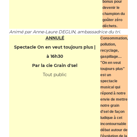
bonus pour
devenir le
champion du
goûter zéro
déchets.
Animé par Anne-Laure DEGLIN, ambassadrice du tri.
ANNULÉ
Consommation,
pollution,
Spectacle On en veut toujours plus |
recyclage,
à 16h30
gaspillage…
"On en veut
Par la cie Grain d'sel
toujours plus"
Tout public
est un
spectacle
musical qui
répond à notre
envie de mettre
notre grain
d'sel de façon
ludique à cet
incontournable
débat autour de
l'évolution de la