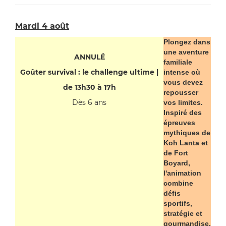
Mardi 4 août
Plongez dans
une aventure
ANNULÉ
familiale
Goûter survival : le challenge ultime |
intense où
vous devez
de 13h30 à 17h
repousser
Dès 6 ans
vos limites.
Inspiré des
épreuves
mythiques de
Koh Lanta et
de Fort
Boyard,
l'animation
combine
défis
sportifs,
stratégie et
gourmandise.