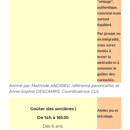
"vintage",
authentique,
convivial mais
surtout
équilibré.
Par groupe ou
en intégralité,
vous serez
invités à
tester la
webradio et à
visionner le
goûter des
curiosités.
Animé par Mathilde ANDRIEU, référente parentalité, et
Anne-Sophie DESCAMPS, Coordinatrice CLS.
Goûter des sorcières |
Atelier jeu et
bricolage.
De 14h à 16h30
Dès 6 ans.