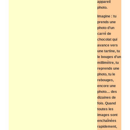
appareil
photo.
Imagine : tu
prends une
photo d’un
carré de
chocolat qui
avance vers
une tartine, tu
le bouges d’un
millimètre, tu
reprends une
photo, tu le
rebouges,
encore une
photo… des
dizaines de
fois. Quand
toutes les
images sont
enchaînées
rapidement,