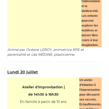
l’alimentation
et la
biodiversité.
Les enfants
pourront
explorer les
matières et
laisser libre
cours à leur
imagination.
Animé par Océane LEROY, animatrice RPE et
parentalité et Léa MÉDINE, plasticienne.
Lundi 20 juillet
Un atelier
d’initiation à
Atelier d'improvisation |
l’improvisation
de 14h30 à 16h30
pour découvrir
ses secrets.
En famille à partir de 10 ans
Echauffements,