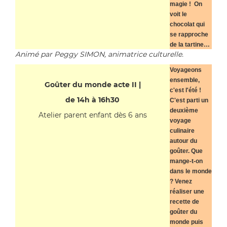
magie ! On
voit le
chocolat qui
se rapproche
de la tartine…
Animé par Peggy SIMON, animatrice culturelle.
Voyageons
ensemble,
Goûter du monde acte II |
c'est l'été !
de 14h à 16h30
C'est parti un
deuxième
Atelier parent enfant dès 6 ans
voyage
culinaire
autour du
goûter. Que
mange-t-on
dans le monde
? Venez
réaliser une
recette de
goûter du
monde puis