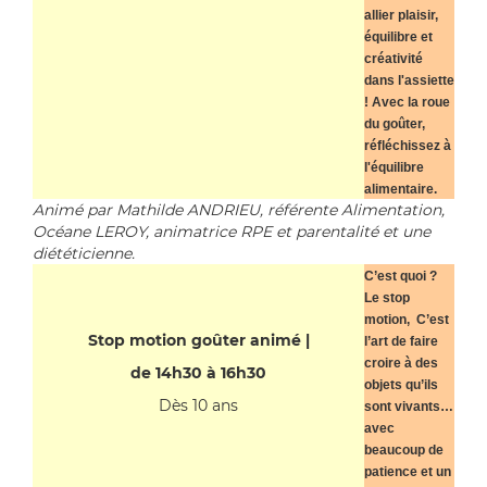
allier plaisir,
équilibre et
créativité
dans l'assiette
! Avec la roue
du goûter,
réfléchissez à
l'équilibre
alimentaire.
Animé par Mathilde ANDRIEU, référente Alimentation,
Océane LEROY, animatrice RPE et parentalité et une
diététicienne.
C’est quoi ?
Le stop
motion, C’est
Stop motion goûter animé |
l’art de faire
croire à des
de 14h30 à 16h30
objets qu’ils
Dès 10 ans
sont vivants…
avec
beaucoup de
patience et un