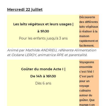
Mercredi 22 juillet
Découverte
des différents
Les laits végétaux et leurs usages |
laits végétaux
à 9h30
à réaliser à la
maison
Pour les enfants jusqu'à 3 ans
rapidement et
facilement.
Animé par Mathilde ANDRIEU, référente Alimentation
et Océane LEROY, animatrice RPE et parentalité.
Voyageons
ensemble
Goûter du monde Acte I |
c'est l'été !
De 14h à 16h30
C'est parti
pour un
Dès 6 ans
voyage
culinaire
autour du
goûter. Que
mange-t-on