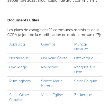
Septembre 2025 : Modification de droit commun n°7
Documents utiles
Les plans de zonage des 15 communes membres de la
CCRA (à jour de la modification de droit commun n°7):
Audruicq
Guemps
Muncq-
Nieurlet
Nortkerque
Nouvelle-Église
Offekerque
Oye-Plage
Polincove
Recques-sur-
Hem
Ruminghem
Sainte-Marie-
Saint-Folquin
Kerque
Saint-Omer-
Vieille-Église
Zutkerque
Capelle