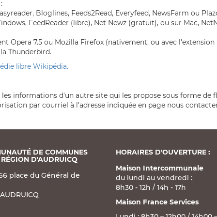
:
Easyreader, Bloglines, Feeds2Read, Everyfeed, NewsFarm ou Plaz
Windows, FeedReader (libre), Net Newz (gratuit), ou sur Mac, NetN
Opera 7.5 ou Mozilla Firefox (nativement, ou avec l'extension Sa
lla Thunderbird.
édie libre Wikipédia.
e les informations d'un autre site qui les propose sous forme de 
torisation par courriel à l'adresse indiquée en page nous contacter
UNAUTÉ DE COMMUNES
HORAIRES D'OUVERTURE :
 RÉGION D'AUDRUICQ
Maison Intercommunale
66 place du Général de
du lundi au vendredi :
8h30 - 12h / 14h - 17h
 AUDRUICQ
Maison France Services
Lundi : 8h30 – 12h00 / 14h00 